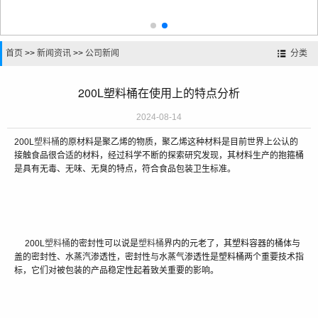
首页
>>
新闻资讯
>>
公司新闻
分类
200L塑料桶在使用上的特点分析
2024-08-14
200L
塑料桶
的原材料是聚乙烯的物质，聚乙烯这种材料是目前世界上公认的
接触食品很合适的材料，经过科学不断的探索研究发现，其材料生产的抱箍桶
是具有无毒、无味、无臭的特点，符合食品包装卫生标准。
200L
塑料桶
的密封性可以说是
塑料桶
界内的元老了，其塑料容器的桶体与
盖的密封性、水蒸汽渗透性，密封性与水蒸气渗透性是塑料桶两个重要技术指
标，它们对被包装的产品稳定性起着致关重要的影响。