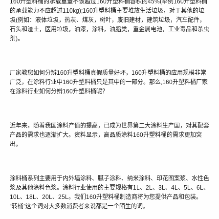
160升塑料桶的承载重量不该超过160升塑料桶容积的45%(举例160升塑料桶
的承载能力不应超过110kg);160升塑料桶主要堆放生活垃圾，对于其他的垃
圾(例如：液体垃圾，热灰、煤灰，树叶，废旧建材，建筑垃圾，汽车配件，
石头和渣土，医用垃圾，油漆，涂料，油脂类，重金属电池，工业毒品和杀虫
剂)。
厂家教您如何分辨160升塑料桶真假质量好坏，160升塑料桶的应用规模非常
广泛，在涂料行业中160升塑料桶只是其中的一部分。那么,160升塑料桶厂家
在涂料行业如何分辨160升塑料桶呢？
近年来，随着我国涂料产值的提高，已成为世界第二大涂料生产国，对其配套
产品的需求也逐渐扩大。资料显示，高品质涂料160升塑料桶的需求更加突
出。
涂料桶系列主要用于内外墙涂料、腻子涂料、纳米涂料、印花图案浆、水性色
浆及其他涂料色浆。涂料行业使用的主要规格有1L、2L、3L、4L、5L、6L、
10L、18L、20L、25L。我们160升塑料桶制造商将为您提供产品和包装。
“转桶”这个词对大多数消费者来说都是一个陌生的词。